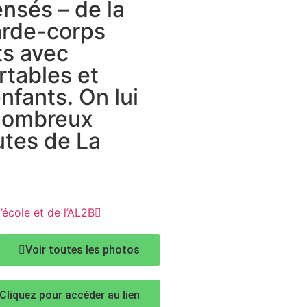
nsés – de la
arde-corps
ts avec
rtables et
nfants. On lui
 nombreux
utes de La
’école et de l’AL2B
Voir toutes les photos
Cliquez pour accéder au lien